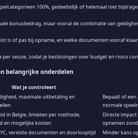
pelcategorieen 100%, gedeeltelijk of helemaal niet bijdra
minale bonusbedrag, maar vooral de combinatie van geldighe
vereist is of pas bij opname, en welke documenten vooraf kla
a per sessie, zodat je beslissingen over budget en risico con
an belangrijke onderdelen
Wat je controleert
digheid, maximale uitbetaling en
Bepaalt of een 
ellen
normale speel
d in Belgie, limieten per methode,
Directe impact
jd en mogelijke kosten
opnemen zonde
C, vereiste documenten en doorlooptijd
Minder kans op