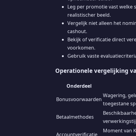
Leg per promotie vast welke s
realistischer beeld.
Vergelijk niet alleen het no
cashout.
Bekijk of verificatie direct 
voorkomen.
Gebruik vaste evaluatiecriteri
Operationele vergelijking v
Onderdeel
Wagering, gel
Bonusvoorwaarden
toegestane sp
Beschikbaarhei
Betaalmethodes
verwerkingsti
Moment van KY
Accountverificatie