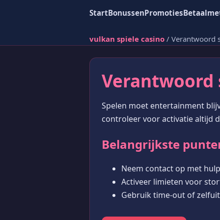
Start
Bonussen
Promoties
Betaalme
vulkan spiele casino
/ Verantwoord 
Verantwoord s
Spelen moet entertainment blijv
controleer voor activatie altij
Belangrijkste punte
Neem contact op met hulp
Activeer limieten voor stor
Gebruik time-out of zelfui