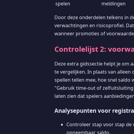
spelen
meldingen
Door deze onderdelen telkens in dez
verwachtingen en risicoprofiel. Da
wanneer promoties of voorwaarden
Controlelijst 2: voorw
Deze extra gidssectie helpt je om
te vergelijken. In plaats van allee
spellen tellen mee, hoe snel saldo
"Gebruik time-out of zelfuitsluit
laten zien dat spelers aanbiedinge
Analysepunten voor registra
Controleer stap voor stap de v
opneembaar saldo.