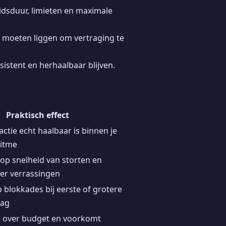
idsduur, limieten en maximale
ar moeten liggen om vertraging te
sistent en herhaalbaar blijven.
Praktisch effect
actie echt haalbaar is binnen je
ritme
 op snelheid van storten en
r verrassingen
 blokkades bij eerste of grotere
ag
e over budget en voorkomt