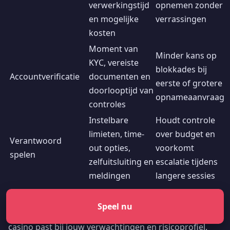
verwerkingstijd
opnemen zonder
en mogelijke
verrassingen
kosten
Moment van
Minder kans op
KYC, vereiste
blokkades bij
Accountverificatie
documenten en
eerste of grotere
doorlooptijd van
opnameaanvraag
controles
Instelbare
Houdt controle
limieten, time-
over budget en
Verantwoord
out opties,
voorkomt
spelen
zelfuitsluiting en
escalatie tijdens
meldingen
langere sessies
Door deze onderdelen telkens in dezelfde volgorde te
Speel nu
evalueren, kun je sneller bepalen of vulkan spiele
casino past bij jouw verwachtingen en risicoprofiel.