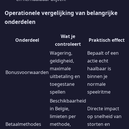
Operationele vergelijking van belangrijke
onderdelen
Wat je
Onderdeel
Praktisch effect
controleert
Wagering,
Bepaalt of een
geldigheid,
actie echt
maximale
haalbaar is
Bonusvoorwaarden
uitbetaling en
binnen je
toegestane
normale
spellen
speelritme
Beschikbaarheid
in Belgie,
Directe impact
limieten per
op snelheid van
Betaalmethodes
methode,
storten en