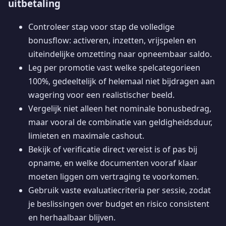
uitbetaling
Controleer stap voor stap de volledige
bonusflow: activeren, inzetten, vrijspelen en
uiteindelijke omzetting naar opneembaar saldo.
Leg per promotie vast welke spelcategorieen
100%, gedeeltelijk of helemaal niet bijdragen aan
wagering voor een realistischer beeld.
Vergelijk niet alleen het nominale bonusbedrag,
maar vooral de combinatie van geldigheidsduur,
limieten en maximale cashout.
Bekijk of verificatie direct vereist is of pas bij
opname, en welke documenten vooraf klaar
moeten liggen om vertraging te voorkomen.
Gebruik vaste evaluatiecriteria per sessie, zodat
je beslissingen over budget en risico consistent
en herhaalbaar blijven.