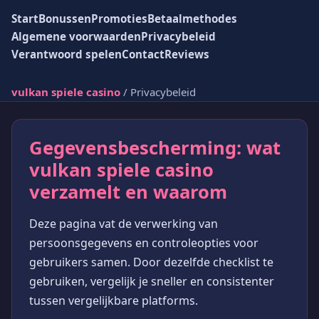
Start
Bonussen
Promoties
Betaalmethodes
Algemene voorwaarden
Privacybeleid
Verantwoord spelen
Contact
Reviews
vulkan spiele casino
/ Privacybeleid
Gegevensbescherming: wat
vulkan spiele casino
verzamelt en waarom
Deze pagina vat de verwerking van
persoonsgegevens en controleopties voor
gebruikers samen. Door dezelfde checklist te
gebruiken, vergelijk je sneller en consistenter
tussen vergelijkbare platforms.