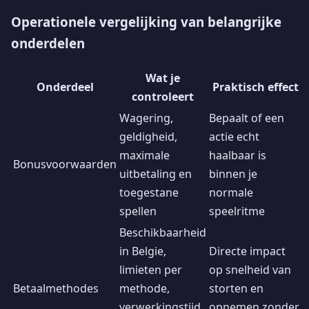
Operationele vergelijking van belangrijke
onderdelen
Wat je
Onderdeel
Praktisch effect
controleert
Wagering,
Bepaalt of een
geldigheid,
actie echt
maximale
haalbaar is
Bonusvoorwaarden
uitbetaling en
binnen je
toegestane
normale
spellen
speelritme
Beschikbaarheid
in Belgie,
Directe impact
limieten per
op snelheid van
Betaalmethodes
methode,
storten en
verwerkingstijd
opnemen zonder