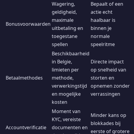
Wagering,
Bepaalt of een
geldigheid,
actie echt
maximale
haalbaar is
Bonusvoorwaarden
uitbetaling en
binnen je
toegestane
normale
spellen
speelritme
Beschikbaarheid
in Belgie,
Directe impact
limieten per
op snelheid van
Betaalmethodes
methode,
storten en
verwerkingstijd
opnemen zonder
en mogelijke
verrassingen
kosten
Moment van
Minder kans op
KYC, vereiste
blokkades bij
Accountverificatie
documenten en
eerste of grotere