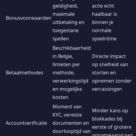
geldigheid,
actie echt
maximale
haalbaar is
Bonusvoorwaarden
uitbetaling en
binnen je
toegestane
normale
spellen
speelritme
Beschikbaarheid
in Belgie,
Directe impact
limieten per
op snelheid van
Betaalmethodes
methode,
storten en
verwerkingstijd
opnemen zonder
en mogelijke
verrassingen
kosten
Moment van
Minder kans op
KYC, vereiste
blokkades bij
Accountverificatie
documenten en
eerste of grotere
doorlooptijd van
opnameaanvraag