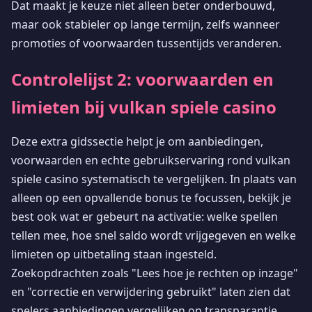
Dat maakt je keuze niet alleen beter onderbouwd,
maar ook stabieler op lange termijn, zelfs wanneer
promoties of voorwaarden tussentijds veranderen.
Controlelijst 2: voorwaarden en
limieten bij vulkan spiele casino
Deze extra gidssectie helpt je om aanbiedingen,
voorwaarden en echte gebruikservaring rond vulkan
spiele casino systematisch te vergelijken. In plaats van
alleen op een opvallende bonus te focussen, bekijk je
best ook wat er gebeurt na activatie: welke spellen
tellen mee, hoe snel saldo wordt vrijgegeven en welke
limieten op uitbetaling staan ingesteld.
Zoekopdrachten zoals "Lees hoe je rechten op inzage"
en "correctie en verwijdering gebruikt" laten zien dat
spelers aanbiedingen vergelijken op transparantie,