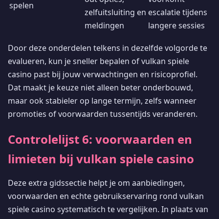
spelen
zelfuitsluiting en
escalatie tijdens
meldingen
langere sessies
Door deze onderdelen telkens in dezelfde volgorde te
evalueren, kun je sneller bepalen of vulkan spiele
casino past bij jouw verwachtingen en risicoprofiel.
Dat maakt je keuze niet alleen beter onderbouwd,
maar ook stabieler op lange termijn, zelfs wanneer
promoties of voorwaarden tussentijds veranderen.
Controlelijst 6: voorwaarden en
limieten bij vulkan spiele casino
Deze extra gidssectie helpt je om aanbiedingen,
voorwaarden en echte gebruikservaring rond vulkan
spiele casino systematisch te vergelijken. In plaats van