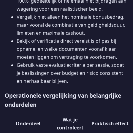
100%, gedeeltelijk of helemaal niet bijdragen aan
wagering voor een realistischer beeld.
Vergelijk niet alleen het nominale bonusbedrag,
maar vooral de combinatie van geldigheidsduur,
limieten en maximale cashout.
Bekijk of verificatie direct vereist is of pas bij
opname, en welke documenten vooraf klaar
moeten liggen om vertraging te voorkomen.
Gebruik vaste evaluatiecriteria per sessie, zodat
je beslissingen over budget en risico consistent
en herhaalbaar blijven.
Operationele vergelijking van belangrijke
onderdelen
Wat je
Onderdeel
Praktisch effect
controleert