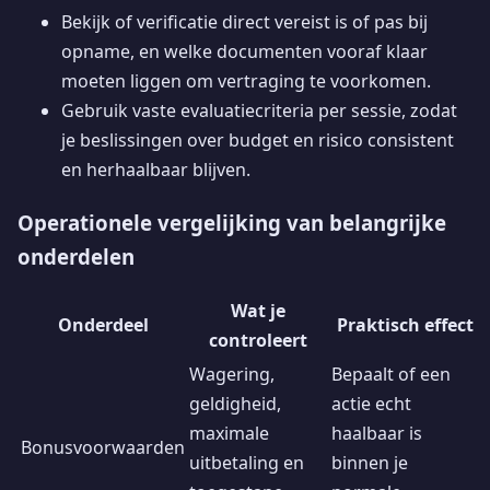
Bekijk of verificatie direct vereist is of pas bij
opname, en welke documenten vooraf klaar
moeten liggen om vertraging te voorkomen.
Gebruik vaste evaluatiecriteria per sessie, zodat
je beslissingen over budget en risico consistent
en herhaalbaar blijven.
Operationele vergelijking van belangrijke
onderdelen
Wat je
Onderdeel
Praktisch effect
controleert
Wagering,
Bepaalt of een
geldigheid,
actie echt
maximale
haalbaar is
Bonusvoorwaarden
uitbetaling en
binnen je