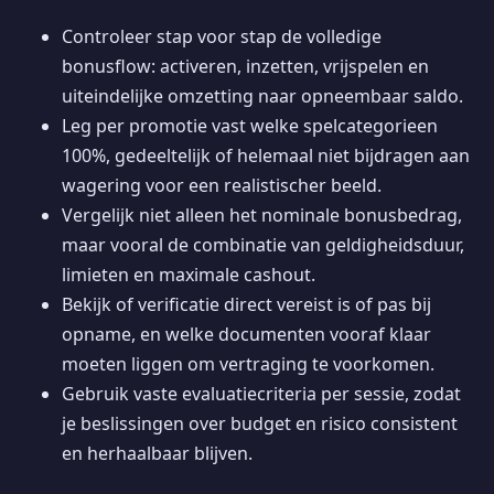
Controleer stap voor stap de volledige
bonusflow: activeren, inzetten, vrijspelen en
uiteindelijke omzetting naar opneembaar saldo.
Leg per promotie vast welke spelcategorieen
100%, gedeeltelijk of helemaal niet bijdragen aan
wagering voor een realistischer beeld.
Vergelijk niet alleen het nominale bonusbedrag,
maar vooral de combinatie van geldigheidsduur,
limieten en maximale cashout.
Bekijk of verificatie direct vereist is of pas bij
opname, en welke documenten vooraf klaar
moeten liggen om vertraging te voorkomen.
Gebruik vaste evaluatiecriteria per sessie, zodat
je beslissingen over budget en risico consistent
en herhaalbaar blijven.