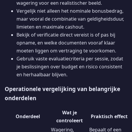
wagering voor een realistischer beeld.
Vergelijk niet alleen het nominale bonusbedrag,
maar vooral de combinatie van geldigheidsduur,
limieten en maximale cashout.
Bekijk of verificatie direct vereist is of pas bij
opname, en welke documenten vooraf klaar
moeten liggen om vertraging te voorkomen.
Gebruik vaste evaluatiecriteria per sessie, zodat
je beslissingen over budget en risico consistent
en herhaalbaar blijven.
Operationele vergelijking van belangrijke
onderdelen
Wat je
Onderdeel
Praktisch effect
controleert
Wagering,
Bepaalt of een