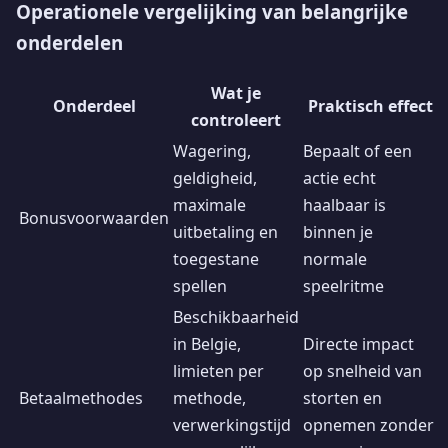
Operationele vergelijking van belangrijke
onderdelen
Wat je
Onderdeel
Praktisch effect
controleert
Wagering,
Bepaalt of een
geldigheid,
actie echt
maximale
haalbaar is
Bonusvoorwaarden
uitbetaling en
binnen je
toegestane
normale
spellen
speelritme
Beschikbaarheid
in Belgie,
Directe impact
limieten per
op snelheid van
Betaalmethodes
methode,
storten en
verwerkingstijd
opnemen zonder