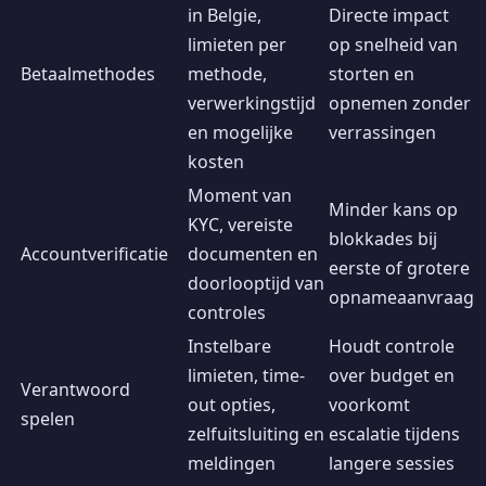
in Belgie,
Directe impact
limieten per
op snelheid van
Betaalmethodes
methode,
storten en
verwerkingstijd
opnemen zonder
en mogelijke
verrassingen
kosten
Moment van
Minder kans op
KYC, vereiste
blokkades bij
Accountverificatie
documenten en
eerste of grotere
doorlooptijd van
opnameaanvraag
controles
Instelbare
Houdt controle
limieten, time-
over budget en
Verantwoord
out opties,
voorkomt
spelen
zelfuitsluiting en
escalatie tijdens
meldingen
langere sessies