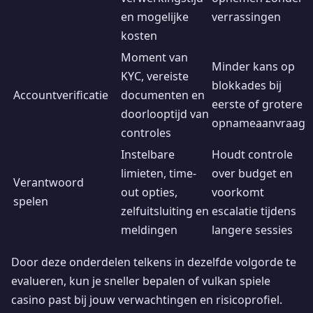
en mogelijke
verrassingen
kosten
Moment van
Minder kans op
KYC, vereiste
blokkades bij
Accountverificatie
documenten en
eerste of grotere
doorlooptijd van
opnameaanvraag
controles
Instelbare
Houdt controle
limieten, time-
over budget en
Verantwoord
out opties,
voorkomt
spelen
zelfuitsluiting en
escalatie tijdens
meldingen
langere sessies
Door deze onderdelen telkens in dezelfde volgorde te
evalueren, kun je sneller bepalen of vulkan spiele
casino past bij jouw verwachtingen en risicoprofiel.