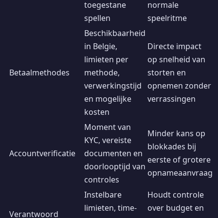
toegestane
normale
spellen
speelritme
Beschikbaarheid
in Belgie,
Directe impact
limieten per
op snelheid van
Betaalmethodes
methode,
storten en
verwerkingstijd
opnemen zonder
en mogelijke
verrassingen
kosten
Moment van
Minder kans op
KYC, vereiste
blokkades bij
Accountverificatie
documenten en
eerste of grotere
doorlooptijd van
opnameaanvraag
controles
Instelbare
Houdt controle
limieten, time-
over budget en
Verantwoord