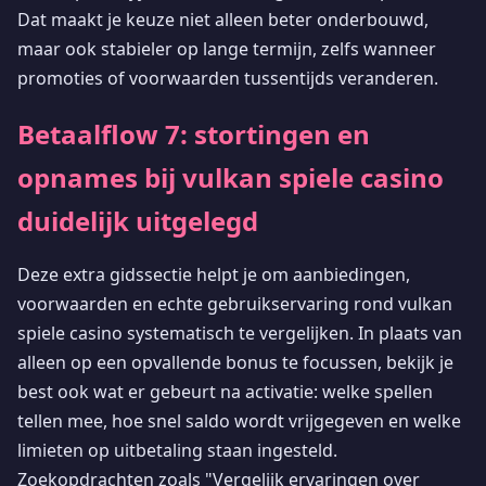
Dat maakt je keuze niet alleen beter onderbouwd,
maar ook stabieler op lange termijn, zelfs wanneer
promoties of voorwaarden tussentijds veranderen.
Betaalflow 7: stortingen en
opnames bij vulkan spiele casino
duidelijk uitgelegd
Deze extra gidssectie helpt je om aanbiedingen,
voorwaarden en echte gebruikservaring rond vulkan
spiele casino systematisch te vergelijken. In plaats van
alleen op een opvallende bonus te focussen, bekijk je
best ook wat er gebeurt na activatie: welke spellen
tellen mee, hoe snel saldo wordt vrijgegeven en welke
limieten op uitbetaling staan ingesteld.
Zoekopdrachten zoals "Vergelijk ervaringen over