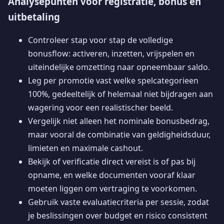
Analysepunten voor registratie, bonus en
uitbetaling
Controleer stap voor stap de volledige
bonusflow: activeren, inzetten, vrijspelen en
uiteindelijke omzetting naar opneembaar saldo.
Leg per promotie vast welke spelcategorieen
100%, gedeeltelijk of helemaal niet bijdragen aan
wagering voor een realistischer beeld.
Vergelijk niet alleen het nominale bonusbedrag,
maar vooral de combinatie van geldigheidsduur,
limieten en maximale cashout.
Bekijk of verificatie direct vereist is of pas bij
opname, en welke documenten vooraf klaar
moeten liggen om vertraging te voorkomen.
Gebruik vaste evaluatiecriteria per sessie, zodat
je beslissingen over budget en risico consistent