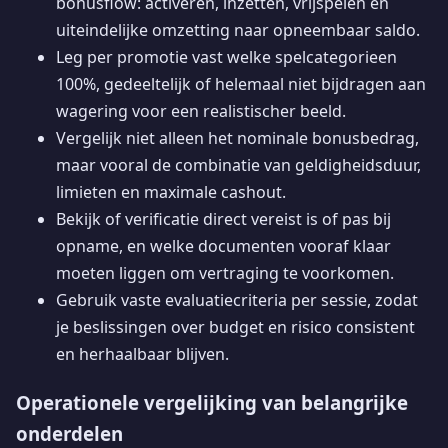
bonusflow: activeren, inzetten, vrijspelen en
uiteindelijke omzetting naar opneembaar saldo.
Leg per promotie vast welke spelcategorieen
100%, gedeeltelijk of helemaal niet bijdragen aan
wagering voor een realistischer beeld.
Vergelijk niet alleen het nominale bonusbedrag,
maar vooral de combinatie van geldigheidsduur,
limieten en maximale cashout.
Bekijk of verificatie direct vereist is of pas bij
opname, en welke documenten vooraf klaar
moeten liggen om vertraging te voorkomen.
Gebruik vaste evaluatiecriteria per sessie, zodat
je beslissingen over budget en risico consistent
en herhaalbaar blijven.
Operationele vergelijking van belangrijke
onderdelen