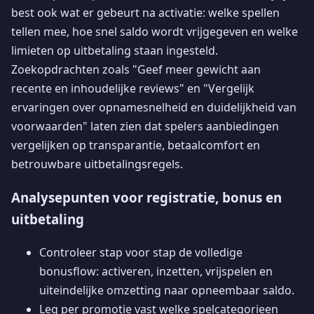
best ook wat er gebeurt na activatie: welke spellen
tellen mee, hoe snel saldo wordt vrijgegeven en welke
limieten op uitbetaling staan ingesteld.
Zoekopdrachten zoals "Geef meer gewicht aan
recente en inhoudelijke reviews" en "Vergelijk
ervaringen over opnamesnelheid en duidelijkheid van
voorwaarden" laten zien dat spelers aanbiedingen
vergelijken op transparantie, betaalcomfort en
betrouwbare uitbetalingsregels.
Analysepunten voor registratie, bonus en
uitbetaling
Controleer stap voor stap de volledige
bonusflow: activeren, inzetten, vrijspelen en
uiteindelijke omzetting naar opneembaar saldo.
Leg per promotie vast welke spelcategorieen