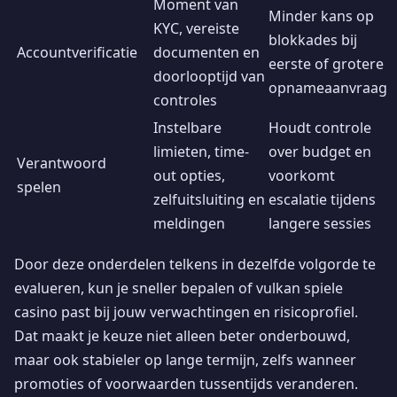
Moment van
Minder kans op
KYC, vereiste
blokkades bij
Accountverificatie
documenten en
eerste of grotere
doorlooptijd van
opnameaanvraag
controles
Instelbare
Houdt controle
limieten, time-
over budget en
Verantwoord
out opties,
voorkomt
spelen
zelfuitsluiting en
escalatie tijdens
meldingen
langere sessies
Door deze onderdelen telkens in dezelfde volgorde te
evalueren, kun je sneller bepalen of vulkan spiele
casino past bij jouw verwachtingen en risicoprofiel.
Dat maakt je keuze niet alleen beter onderbouwd,
maar ook stabieler op lange termijn, zelfs wanneer
promoties of voorwaarden tussentijds veranderen.