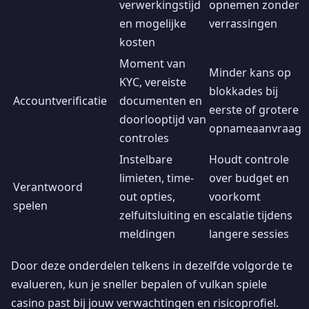
verwerkingstijd
opnemen zonder
en mogelijke
verrassingen
kosten
Moment van
Minder kans op
KYC, vereiste
blokkades bij
Accountverificatie
documenten en
eerste of grotere
doorlooptijd van
opnameaanvraag
controles
Instelbare
Houdt controle
limieten, time-
over budget en
Verantwoord
out opties,
voorkomt
spelen
zelfuitsluiting en
escalatie tijdens
meldingen
langere sessies
Door deze onderdelen telkens in dezelfde volgorde te
evalueren, kun je sneller bepalen of vulkan spiele
casino past bij jouw verwachtingen en risicoprofiel.