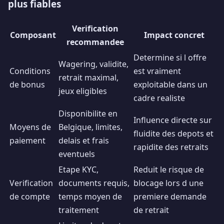
plus fiables
Verification
Composant
Impact concret
recommandee
Determine si l offre
Wagering, validite,
Conditions
est vraiment
retrait maximal,
de bonus
exploitable dans un
jeux eligibles
cadre realiste
Disponibilite en
Influence directe sur
Moyens de
Belgique, limites,
fluidite des depots et
paiement
delais et frais
rapidite des retraits
eventuels
Etape KYC,
Reduit le risque de
Verification
documents requis,
blocage lors d une
de compte
temps moyen de
premiere demande
traitement
de retrait