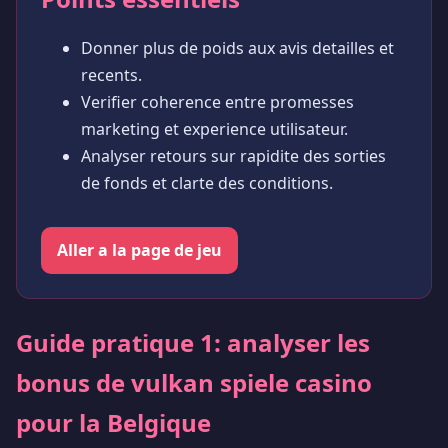
Donner plus de poids aux avis detailles et
recents.
Verifier coherence entre promesses
marketing et experience utilisateur.
Analyser retours sur rapidite des sorties
de fonds et clarte des conditions.
Aller a la page de jeu
Guide pratique 1: analyser les
bonus de vulkan spiele casino
pour la Belgique