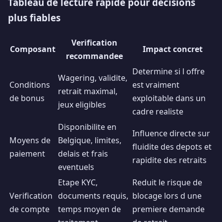
Tableau de lecture rapide pour decisions
plus fiables
Verification
Composant
Impact concret
recommandee
Determine si l offre
Wagering, validite,
Conditions
est vraiment
retrait maximal,
de bonus
exploitable dans un
jeux eligibles
cadre realiste
Disponibilite en
Influence directe sur
Moyens de
Belgique, limites,
fluidite des depots et
paiement
delais et frais
rapidite des retraits
eventuels
Etape KYC,
Reduit le risque de
Verification
documents requis,
blocage lors d une
de compte
temps moyen de
premiere demande