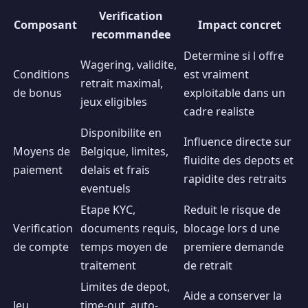
Verification
Composant
Impact concret
recommandee
Determine si l offre
Wagering, validite,
Conditions
est vraiment
retrait maximal,
de bonus
exploitable dans un
jeux eligibles
cadre realiste
Disponibilite en
Influence directe sur
Moyens de
Belgique, limites,
fluidite des depots et
paiement
delais et frais
rapidite des retraits
eventuels
Etape KYC,
Reduit le risque de
Verification
documents requis,
blocage lors d une
de compte
temps moyen de
premiere demande
traitement
de retrait
Limites de depot,
Aide a conserver la
Jeu
time-out, auto-