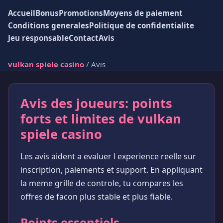
Accueil
Bonus
Promotions
Moyens de paiement
Conditions generales
Politique de confidentialite
Jeu responsable
Contact
Avis
vulkan spiele casino
/ Avis
Avis des joueurs: points
forts et limites de vulkan
spiele casino
Les avis aident a evaluer l experience reelle sur
inscription, paiements et support. En appliquant
la meme grille de controle, tu compares les
offres de facon plus stable et plus fiable.
Points essentiels