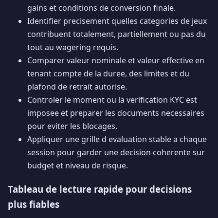
gains et conditions de conversion finale.
Identifier precisement quelles categories de jeux
contribuent totalement, partiellement ou pas du
tout au wagering requis.
Comparer valeur nominale et valeur effective en
tenant compte de la duree, des limites et du
plafond de retrait autorise.
Controler le moment ou la verification KYC est
imposee et preparer les documents necessaires
pour eviter les blocages.
Appliquer une grille d evaluation stable a chaque
session pour garder une decision coherente sur
budget et niveau de risque.
Tableau de lecture rapide pour decisions
plus fiables