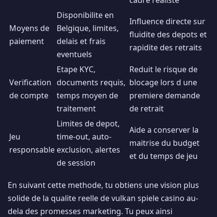
cadre realiste
Disponibilite en
Influence directe sur
Moyens de
Belgique, limites,
fluidite des depots et
paiement
delais et frais
rapidite des retraits
eventuels
Etape KYC,
Reduit le risque de
Verification
documents requis,
blocage lors d une
de compte
temps moyen de
premiere demande
traitement
de retrait
Limites de depot,
Aide a conserver la
Jeu
time-out, auto-
maitrise du budget
responsable
exclusion, alertes
et du temps de jeu
de session
En suivant cette methode, tu obtiens une vision plus
solide de la qualite reelle de vulkan spiele casino au-
dela des promesses marketing. Tu peux ainsi