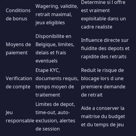
Determine si l offre
Wagering, validite,
Conditions
est vraiment
retrait maximal,
de bonus
exploitable dans un
jeux eligibles
cadre realiste
Disponibilite en
Influence directe sur
Moyens de
Belgique, limites,
fluidite des depots et
paiement
delais et frais
rapidite des retraits
eventuels
Etape KYC,
Reduit le risque de
Verification
documents requis,
blocage lors d une
de compte
temps moyen de
premiere demande
traitement
de retrait
Limites de depot,
Aide a conserver la
Jeu
time-out, auto-
maitrise du budget
responsable
exclusion, alertes
et du temps de jeu
de session