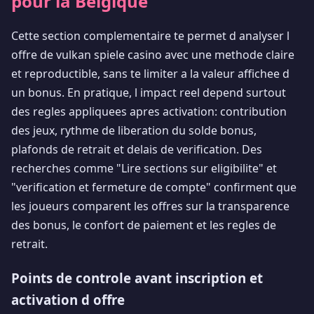
pour la Belgique
Cette section complementaire te permet d analyser l
offre de vulkan spiele casino avec une methode claire
et reproductible, sans te limiter a la valeur affichee d
un bonus. En pratique, l impact reel depend surtout
des regles appliquees apres activation: contribution
des jeux, rythme de liberation du solde bonus,
plafonds de retrait et delais de verification. Des
recherches comme "Lire sections sur eligibilite" et
"verification et fermeture de compte" confirment que
les joueurs comparent les offres sur la transparence
des bonus, le confort de paiement et les regles de
retrait.
Points de controle avant inscription et
activation d offre