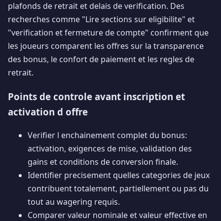
plafonds de retrait et delais de verification. Des
recherches comme "Lire sections sur eligibilite" et
"verification et fermeture de compte" confirment que
les joueurs comparent les offres sur la transparence
des bonus, le confort de paiement et les regles de
retrait.
Points de controle avant inscription et
activation d offre
Verifier l enchainement complet du bonus:
activation, exigences de mise, validation des
gains et conditions de conversion finale.
Identifier precisement quelles categories de jeux
contribuent totalement, partiellement ou pas du
tout au wagering requis.
Comparer valeur nominale et valeur effective en