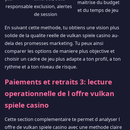
maitrise du budget
responsable
exclusion, alertes
et du temps de jeu
de session
En suivant cette methode, tu obtiens une vision plus
solide de la qualite reelle de vulkan spiele casino au-
dela des promesses marketing. Tu peux ainsi
comparer les options de maniere plus objective et
choisir un cadre de jeu plus adapte a ton profil, a ton
rythme et a ton niveau de risque.
Paiements et retraits 3: lecture
operationnelle de l offre vulkan
spiele casino
Cette section complementaire te permet d analyser l
offre de vulkan spiele casino avec une methode claire