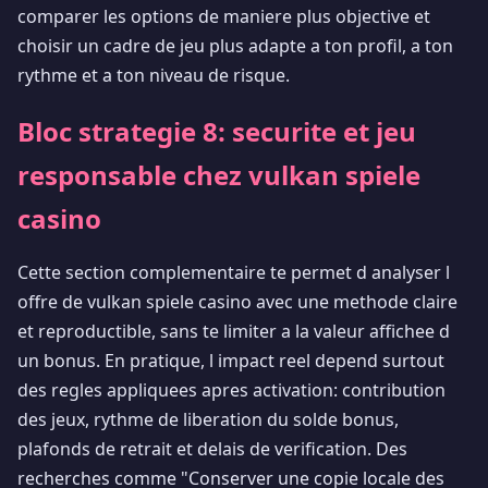
comparer les options de maniere plus objective et
choisir un cadre de jeu plus adapte a ton profil, a ton
rythme et a ton niveau de risque.
Bloc strategie 8: securite et jeu
responsable chez vulkan spiele
casino
Cette section complementaire te permet d analyser l
offre de vulkan spiele casino avec une methode claire
et reproductible, sans te limiter a la valeur affichee d
un bonus. En pratique, l impact reel depend surtout
des regles appliquees apres activation: contribution
des jeux, rythme de liberation du solde bonus,
plafonds de retrait et delais de verification. Des
recherches comme "Conserver une copie locale des