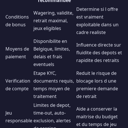
recommandee
Determine si l offre
Wagering, validite,
Conditions
est vraiment
retrait maximal,
de bonus
exploitable dans un
jeux eligibles
cadre realiste
Disponibilite en
Influence directe sur
Moyens de
Belgique, limites,
fluidite des depots et
paiement
delais et frais
rapidite des retraits
eventuels
Etape KYC,
Reduit le risque de
Verification
documents requis,
blocage lors d une
de compte
temps moyen de
premiere demande
traitement
de retrait
Limites de depot,
Aide a conserver la
Jeu
time-out, auto-
maitrise du budget
responsable
exclusion, alertes
et du temps de jeu