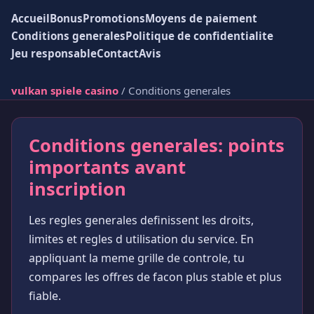
Accueil
Bonus
Promotions
Moyens de paiement
Conditions generales
Politique de confidentialite
Jeu responsable
Contact
Avis
vulkan spiele casino
/ Conditions generales
Conditions generales: points
importants avant
inscription
Les regles generales definissent les droits,
limites et regles d utilisation du service. En
appliquant la meme grille de controle, tu
compares les offres de facon plus stable et plus
fiable.