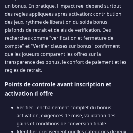
un bonus. En pratique, l impact reel depend surtout
des regles appliquees apres activation: contribution
des jeux, rythme de liberation du solde bonus,
plafonds de retrait et delais de verification. Des
recherches comme "verification et fermeture de
compte" et "Verifier clauses sur bonus" confirment
que les joueurs comparent les offres sur la
transparence des bonus, le confort de paiement et les
regles de retrait.
Points de controle avant inscription et
activation d offre
Verifier l enchainement complet du bonus:
activation, exigences de mise, validation des
gains et conditions de conversion finale.
Identifier precisement quelles categories de jeux