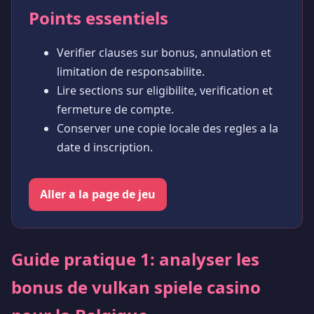
Points essentiels
Verifier clauses sur bonus, annulation et
limitation de responsabilite.
Lire sections sur eligibilite, verification et
fermeture de compte.
Conserver une copie locale des regles a la
date d inscription.
Aller a la page de jeu
Guide pratique 1: analyser les
bonus de vulkan spiele casino